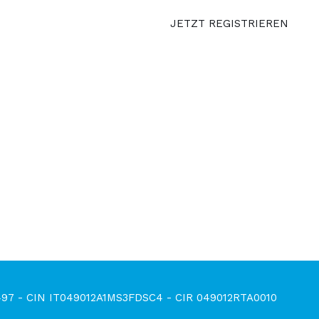
JETZT REGISTRIEREN
0030497 - CIN IT049012A1MS3FDSC4 - CIR 049012RTA0010