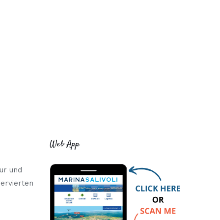
Web App
ur und
servierten