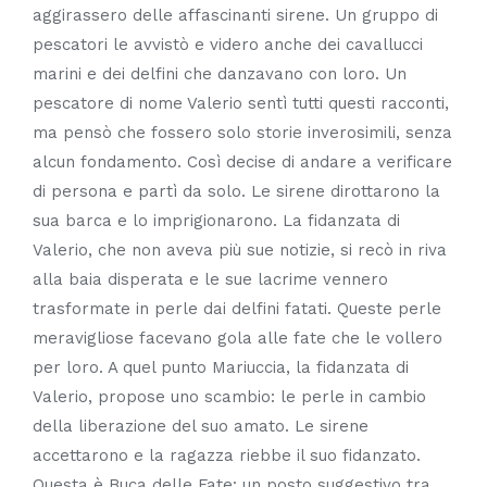
aggirassero delle affascinanti sirene. Un gruppo di
pescatori le avvistò e videro anche dei cavallucci
marini e dei delfini che danzavano con loro. Un
pescatore di nome Valerio sentì tutti questi racconti,
ma pensò che fossero solo storie inverosimili, senza
alcun fondamento. Così decise di andare a verificare
di persona e partì da solo. Le sirene dirottarono la
sua barca e lo imprigionarono. La fidanzata di
Valerio, che non aveva più sue notizie, si recò in riva
alla baia disperata e le sue lacrime vennero
trasformate in perle dai delfini fatati. Queste perle
meravigliose facevano gola alle fate che le vollero
per loro. A quel punto Mariuccia, la fidanzata di
Valerio, propose uno scambio: le perle in cambio
della liberazione del suo amato. Le sirene
accettarono e la ragazza riebbe il suo fidanzato.
Questa è Buca delle Fate: un posto suggestivo tra